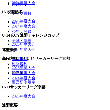
2024年度大会
運営体制
U-15連盟杯
クラブ員数
2025年度大会
移籍
2024年度大会
少年団登録
U-14 KCY連盟チャレンジカップ
予算・決算
2025年度大会
2024年度大会
連盟概要
高円宮杯 JFA U-15サッカーリーグ京都
連盟役員
連盟規約
2026年度大会
2025年度大会
運営細則
2024年度大会
運営罰則規定
U-13サッカーリーグ京都
2025年度大会
連盟概要