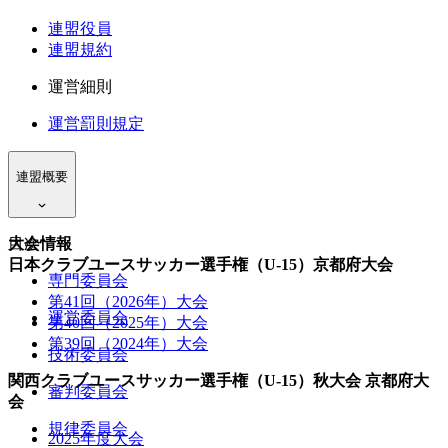
連盟役員
連盟規約
運営細則
運営罰則規定
連盟概要
目次
大会情報
日本クラブユースサッカー選手権（U-15）京都府大会
専門委員会
第41回（2026年）大会
運営委員会
第40回（2025年）大会
第39回（2024年）大会
技術委員会
関西クラブユースサッカー選手権（U-15）秋大会 京都府大
審判委員会
会
規律委員会
2025年度大会